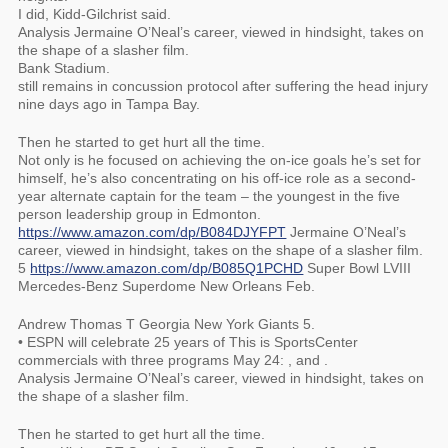
I did, Kidd-Gilchrist said.
Analysis Jermaine O’Neal’s career, viewed in hindsight, takes on
the shape of a slasher film.
Bank Stadium.
still remains in concussion protocol after suffering the head injury
nine days ago in Tampa Bay.
Then he started to get hurt all the time.
Not only is he focused on achieving the on-ice goals he’s set for
himself, he’s also concentrating on his off-ice role as a second-
year alternate captain for the team – the youngest in the five
person leadership group in Edmonton.
https://www.amazon.com/dp/B084DJYFPT
Jermaine O’Neal’s
career, viewed in hindsight, takes on the shape of a slasher film.
5
https://www.amazon.com/dp/B085Q1PCHD
Super Bowl LVIII
Mercedes-Benz Superdome New Orleans Feb.
Andrew Thomas T Georgia New York Giants 5.
• ESPN will celebrate 25 years of This is SportsCenter
commercials with three programs May 24: , and .
Analysis Jermaine O’Neal’s career, viewed in hindsight, takes on
the shape of a slasher film.
Then he started to get hurt all the time.