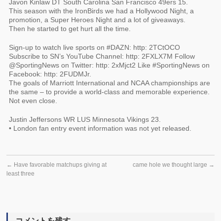
Javon Kinlaw DT South Carolina San Francisco 49ers 15.
This season with the IronBirds we had a Hollywood Night, a
promotion, a Super Heroes Night and a lot of giveaways.
Then he started to get hurt all the time.
Sign-up to watch live sports on #DAZN: http: 2TCtOCO
Subscribe to SN’s YouTube Channel: http: 2FXLX7M Follow
@SportingNews on Twitter: http: 2xMjct2 Like #SportingNews on
Facebook: http: 2FUDMJr.
The goals of Marriott International and NCAA championships are
the same – to provide a world-class and memorable experience.
Not even close.
Justin Jeffersons WR LUS Minnesota Vikings 23.
• London fan entry event information was not yet released.
←
Have favorable matchups giving at
came hole we thought large
→
least three
コメントを残す