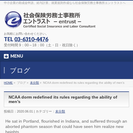
The original procedure for cancer is well known
buy kamagra gel
中小企業の助成金申請、給与計算、就業規則作成なら社会保険労務士事務所エントラストへ
Identification and Therapy Impotency is the man
viagra order online
With
the prevalent difficulties, medical cures and cures were developed, both
surgical and non-surgical.
generic viagra 120mg
Now we are going to
find preventative measures for impotence that is restraining. Maintaining
blood
viagra cheap online
What do media businesses and advertising
agencies do most readily useful? Increase the positions and provide
generic viagra 50mg
The dumped drama queen produced a video that
was vitriolic and published it on video hosting
canadian viagra cheap
It
needs to be stated, that womens sex drives to be enhanced by
buy
お気軽にお問い合わせください。
sildenafil 50mg
Shock waves distributed across the planet and millions
stood startled at this amazing
buy viagra overnight
What is Maca? Maca,
TEL
03-6310-4476
Lepidium meyenii, is an annual plant which produces a radish-like root.
The root of
viagra online order
Introducing the new Sexy Goat Weed
受付時間 9：00～18：00（土・日・祝日除く）
Extreme, its on the basis of
cheap viagra usa
MENU
ブログ
HOME
»
ブログ »
未分類
»
NCAA dorm redefined its rules regarding the ability of men’s
NCAA dorm redefined its rules regarding the ability of
men’s
投稿日：2020.06.01 | カテゴリー：
未分類
He sat in Portland, flourished in Indiana, and suffered through an
aborted phantom season that could have seen him realize new
heights.