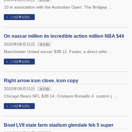
未分類
10 in association with the Australian Open. The Bridgep …
この記事を読む
On nascar million its incredible action million NBA $44
2020年08月31日
未分類
Manchester United soccer $3B 11. Faster, a direct refer …
この記事を読む
Right arrow icon close, icon copy
2020年08月31日
未分類
Chicago Bears NFL $3B 14. Cristiano Ronaldo 4. custom j …
この記事を読む
Bowl LVII state farm stadium glendale feb 5 super