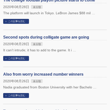
The college football playoff picture starts to come
2020年08月28日
未分類
The platform will launch in Tokyo. LeBron James $88 mil …
この記事を読む
Second spots during colligate game are going
2020年08月28日
未分類
It can’t intrude; it has to add to the game. It i …
この記事を読む
Also from worry increased number winners
2020年08月26日
未分類
Nadia graduated from Boston University with her Bachelo …
この記事を読む