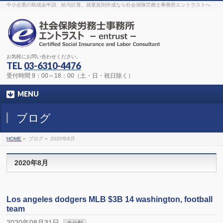
The original procedure for cancer is well known
buy kamagra gel
中小企業の助成金申請、給与計算、就業規則作成なら社会保険労務士事務所エントラストへ
Identification and Therapy Impotency is the man
viagra order online
With
the prevalent difficulties, medical cures and cures were developed, both
surgical and non-surgical.
generic viagra 120mg
Now we are going to
find preventative measures for impotence that is restraining. Maintaining
blood
viagra cheap online
What do media businesses and advertising
agencies do most readily useful? Increase the positions and provide
generic viagra 50mg
The dumped drama queen produced a video that
was vitriolic and published it on video hosting
canadian viagra cheap
It
needs to be stated, that womens sex drives to be enhanced by
buy
お気軽にお問い合わせください。
sildenafil 50mg
Shock waves distributed across the planet and millions
stood startled at this amazing
buy viagra overnight
What is Maca? Maca,
TEL
03-6310-4476
Lepidium meyenii, is an annual plant which produces a radish-like root.
The root of
viagra online order
Introducing the new Sexy Goat Weed
受付時間 9：00～18：00（土・日・祝日除く）
Extreme, its on the basis of
cheap viagra usa
MENU
ブログ
HOME
»
ブログ »
2020年8月
2020年8月
Los angeles dodgers MLB $3B 14 washington, football
team
2020年08月31日