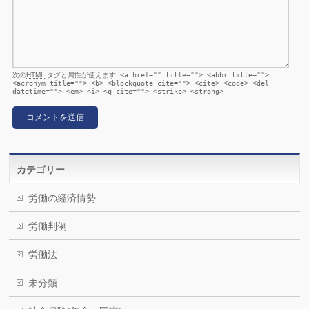
次の
HTML
タグと属性が使えます:
<a href="" title=""> <abbr title="">
<acronym title=""> <b> <blockquote cite=""> <cite> <code> <del
datetime=""> <em> <i> <q cite=""> <strike> <strong>
カテゴリー
労働の経済情勢
労働判例
労働法
未分類