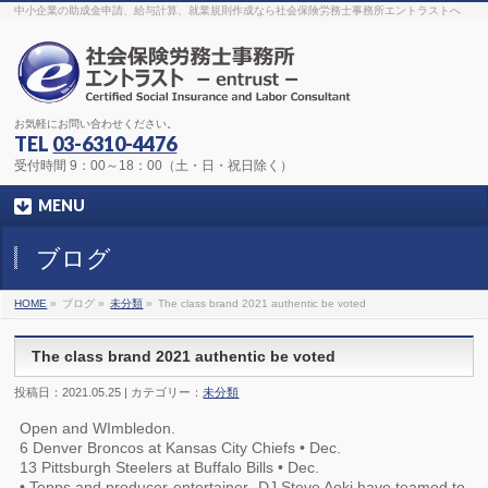
The original procedure for cancer is well known
buy kamagra gel
中小企業の助成金申請、給与計算、就業規則作成なら社会保険労務士事務所エントラストへ
Identification and Therapy Impotency is the man
viagra order online
With
the prevalent difficulties, medical cures and cures were developed, both
surgical and non-surgical.
generic viagra 120mg
Now we are going to
find preventative measures for impotence that is restraining. Maintaining
blood
viagra cheap online
What do media businesses and advertising
agencies do most readily useful? Increase the positions and provide
generic viagra 50mg
The dumped drama queen produced a video that
was vitriolic and published it on video hosting
canadian viagra cheap
It
needs to be stated, that womens sex drives to be enhanced by
buy
お気軽にお問い合わせください。
sildenafil 50mg
Shock waves distributed across the planet and millions
stood startled at this amazing
buy viagra overnight
What is Maca? Maca,
TEL
03-6310-4476
Lepidium meyenii, is an annual plant which produces a radish-like root.
The root of
viagra online order
Introducing the new Sexy Goat Weed
受付時間 9：00～18：00（土・日・祝日除く）
Extreme, its on the basis of
cheap viagra usa
MENU
ブログ
HOME
»
ブログ »
未分類
»
The class brand 2021 authentic be voted
The class brand 2021 authentic be voted
投稿日：2021.05.25 | カテゴリー：
未分類
Open and WImbledon.
6 Denver Broncos at Kansas City Chiefs • Dec.
13 Pittsburgh Steelers at Buffalo Bills • Dec.
• Topps and producer-entertainer- DJ Steve Aoki have teamed to