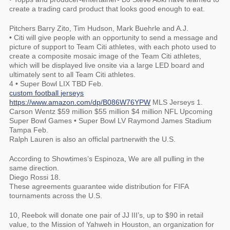
create a trading card product that looks good enough to eat.
Pitchers Barry Zito, Tim Hudson, Mark Buehrle and A.J.
• Citi will give people with an opportunity to send a message and
picture of support to Team Citi athletes, with each photo used to
create a composite mosaic image of the Team Citi athletes,
which will be displayed live onsite via a large LED board and
ultimately sent to all Team Citi athletes.
4 • Super Bowl LIX TBD Feb.
custom football jerseys
https://www.amazon.com/dp/B086W76YPW
MLS Jerseys 1.
Carson Wentz $59 million $55 million $4 million NFL Upcoming
Super Bowl Games • Super Bowl LV Raymond James Stadium
Tampa Feb.
Ralph Lauren is also an officlal partnerwith the U.S.
According to Showtimes’s Espinoza, We are all pulling in the
same direction.
Diego Rossi 18.
These agreements guarantee wide distribution for FIFA
tournaments across the U.S.
10, Reebok will donate one pair of JJ III’s, up to $90 in retail
value, to the Mission of Yahweh in Houston, an organization for