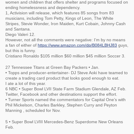
women and children that offers shelter and programs focused on
ending homelessness and dependency.
1, Activision will release, which features 85 songs from 83
musicians, including Tom Petty, Kings of Leon, The White
Stripes, Stevie Wonder, Iron Maiden, Kurt Cobain, Johnny Cash
and Santana.
Diego Valeri 12.
However, not all the comments were negative: I’m by no means
a fan of either of
https://www.amazon.com/dp/B084LBHJ83
guys,
but this is funny.
Cristiano Ronaldo $105 million $60 million $45 million Soccer 3.
27 Tennessee Titans at Green Bay Packers • Jan.
• Topps and producer-entertainer- DJ Steve Aoki have teamed to
create a trading card product that looks good enough to eat.
I ate a lot of this year.
6 NBC • Super Bowl LVII State Farm Stadium Glendale, AZ Feb.
Twitter, Facebook and other destinations support the effort.
• Turner Sports named the commentators for Capital One’s with
Phil Mickelson, Charles Barkley, Stephen Curry and Peyton
Manning , scheduled for Nov.
5 • Super Bowl LVIII Mercedes-Benz Superdome New Orleans
Feb.