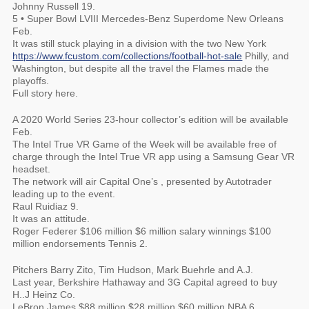
Johnny Russell 19.
5 • Super Bowl LVIII Mercedes-Benz Superdome New Orleans
Feb.
It was still stuck playing in a division with the two New York
https://www.fcustom.com/collections/football-hot-sale
Philly, and
Washington, but despite all the travel the Flames made the
playoffs.
Full story here.
A 2020 World Series 23-hour collector’s edition will be available
Feb.
The Intel True VR Game of the Week will be available free of
charge through the Intel True VR app using a Samsung Gear VR
headset.
The network will air Capital One’s , presented by Autotrader
leading up to the event.
Raul Ruidiaz 9.
It was an attitude.
Roger Federer $106 million $6 million salary winnings $100
million endorsements Tennis 2.
Pitchers Barry Zito, Tim Hudson, Mark Buehrle and A.J.
Last year, Berkshire Hathaway and 3G Capital agreed to buy
H..J Heinz Co.
LeBron James $88 million $28 million $60 million NBA 6.