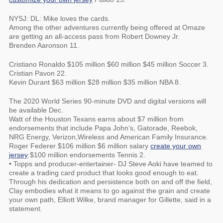
NYSJ: DL: Mike loves the cards.
Among the other adventures currently being offered at Omaze
are getting an all-access pass from Robert Downey Jr.
Brenden Aaronson 11.
Cristiano Ronaldo $105 million $60 million $45 million Soccer 3.
Cristian Pavon 22.
Kevin Durant $63 million $28 million $35 million NBA 8.
The 2020 World Series 90-minute DVD and digital versions will
be available Dec.
Watt of the Houston Texans earns about $7 million from
endorsements that include Papa John’s, Gatorade, Reebok,
NRG Energy, Verizon,Wireless and American Family Insurance.
Roger Federer $106 million $6 million salary
create your own
jersey
$100 million endorsements Tennis 2.
• Topps and producer-entertainer- DJ Steve Aoki have teamed to
create a trading card product that looks good enough to eat.
Through his dedication and persistence both on and off the field,
Clay embodies what it means to go against the grain and create
your own path, Elliott Wilke, brand manager for Gillette, said in a
statement.