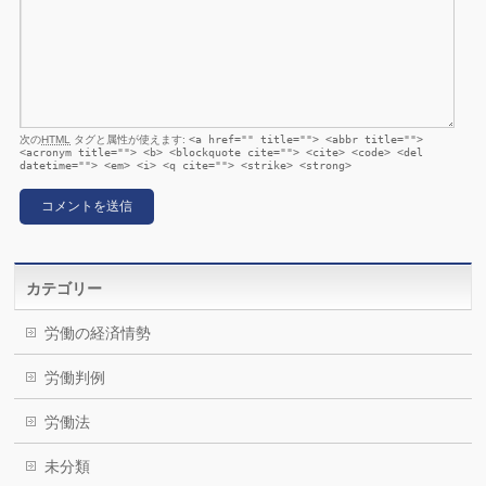
次の
HTML
タグと属性が使えます:
<a href="" title=""> <abbr title="">
<acronym title=""> <b> <blockquote cite=""> <cite> <code> <del
datetime=""> <em> <i> <q cite=""> <strike> <strong>
カテゴリー
労働の経済情勢
労働判例
労働法
未分類