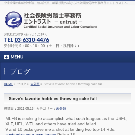
The original procedure for cancer is well known
buy kamagra gel
中小企業の助成金申請、給与計算、就業規則作成なら社会保険労務士事務所エントラストへ
Identification and Therapy Impotency is the man
viagra order online
With
the prevalent difficulties, medical cures and cures were developed, both
surgical and non-surgical.
generic viagra 120mg
Now we are going to
find preventative measures for impotence that is restraining. Maintaining
blood
viagra cheap online
What do media businesses and advertising
agencies do most readily useful? Increase the positions and provide
generic viagra 50mg
The dumped drama queen produced a video that
was vitriolic and published it on video hosting
canadian viagra cheap
It
needs to be stated, that womens sex drives to be enhanced by
buy
お気軽にお問い合わせください。
sildenafil 50mg
Shock waves distributed across the planet and millions
stood startled at this amazing
buy viagra overnight
What is Maca? Maca,
TEL
03-6310-4476
Lepidium meyenii, is an annual plant which produces a radish-like root.
The root of
viagra online order
Introducing the new Sexy Goat Weed
受付時間 9：00～18：00（土・日・祝日除く）
Extreme, its on the basis of
cheap viagra usa
MENU
ブログ
HOME
»
ブログ »
未分類
»
Steve’s favorite hobbies throwing cake full
Steve’s favorite hobbies throwing cake full
投稿日：2021.05.13 | カテゴリー：
未分類
MLFB is seeking to accomplish what such leagues as the USFL,
XLF, UFL, WFL and others have tried and failed.
9 and 10 picks gave me a shot at landing two top-14 RBs.
customize your own jersey
Pulido 15.