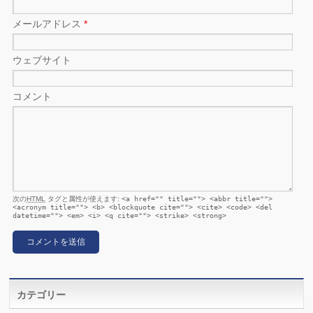
メールアドレス
*
ウェブサイト
コメント
次の
HTML
タグと属性が使えます:
<a href="" title=""> <abbr title="">
<acronym title=""> <b> <blockquote cite=""> <cite> <code> <del
datetime=""> <em> <i> <q cite=""> <strike> <strong>
カテゴリー