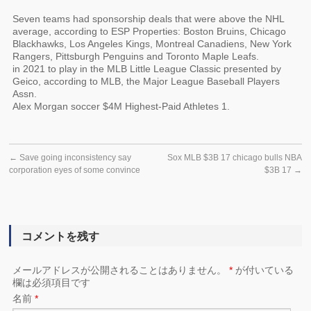
Seven teams had sponsorship deals that were above the NHL
average, according to ESP Properties: Boston Bruins, Chicago
Blackhawks, Los Angeles Kings, Montreal Canadiens, New York
Rangers, Pittsburgh Penguins and Toronto Maple Leafs.
in 2021 to play in the MLB Little League Classic presented by
Geico, according to MLB, the Major League Baseball Players
Assn.
Alex Morgan soccer $4M Highest-Paid Athletes 1.
←
Save going inconsistency say
Sox MLB $3B 17 chicago bulls NBA
corporation eyes of some convince
$3B 17
→
コメントを残す
メールアドレスが公開されることはありません。
*
が付いている
欄は必須項目です
名前
*