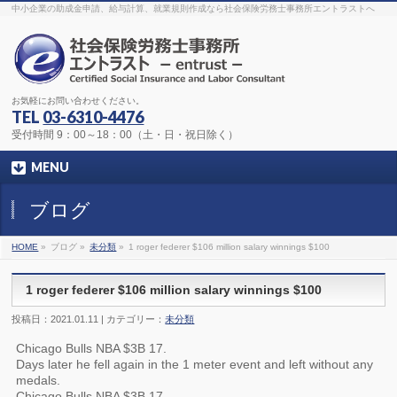
The original procedure for cancer is well known
buy kamagra gel
中小企業の助成金申請、給与計算、就業規則作成なら社会保険労務士事務所エントラストへ
Identification and Therapy Impotency is the man
viagra order online
With
the prevalent difficulties, medical cures and cures were developed, both
surgical and non-surgical.
generic viagra 120mg
Now we are going to
find preventative measures for impotence that is restraining. Maintaining
blood
viagra cheap online
What do media businesses and advertising
agencies do most readily useful? Increase the positions and provide
generic viagra 50mg
The dumped drama queen produced a video that
was vitriolic and published it on video hosting
canadian viagra cheap
It
needs to be stated, that womens sex drives to be enhanced by
buy
お気軽にお問い合わせください。
sildenafil 50mg
Shock waves distributed across the planet and millions
stood startled at this amazing
buy viagra overnight
What is Maca? Maca,
TEL
03-6310-4476
Lepidium meyenii, is an annual plant which produces a radish-like root.
The root of
viagra online order
Introducing the new Sexy Goat Weed
受付時間 9：00～18：00（土・日・祝日除く）
Extreme, its on the basis of
cheap viagra usa
MENU
ブログ
HOME
»
ブログ »
未分類
»
1 roger federer $106 million salary winnings $100
1 roger federer $106 million salary winnings $100
投稿日：2021.01.11 | カテゴリー：
未分類
Chicago Bulls NBA $3B 17.
Days later he fell again in the 1 meter event and left without any
medals.
Chicago Bulls NBA $3B 17.