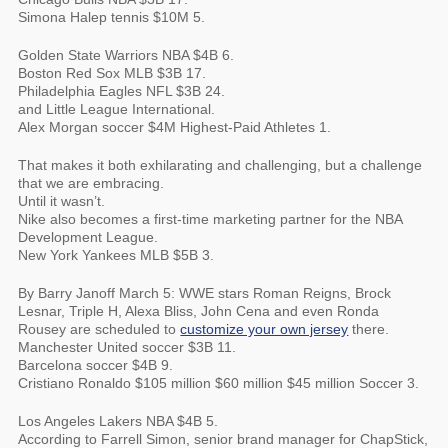
Simona Halep tennis $10M 5.
Golden State Warriors NBA $4B 6.
Boston Red Sox MLB $3B 17.
Philadelphia Eagles NFL $3B 24.
and Little League International.
Alex Morgan soccer $4M Highest-Paid Athletes 1.
That makes it both exhilarating and challenging, but a challenge
that we are embracing.
Until it wasn’t.
Nike also becomes a first-time marketing partner for the NBA
Development League.
New York Yankees MLB $5B 3.
By Barry Janoff March 5: WWE stars Roman Reigns, Brock
Lesnar, Triple H, Alexa Bliss, John Cena and even Ronda
Rousey are scheduled to
customize your own jersey
there.
Manchester United soccer $3B 11.
Barcelona soccer $4B 9.
Cristiano Ronaldo $105 million $60 million $45 million Soccer 3.
Los Angeles Lakers NBA $4B 5.
According to Farrell Simon, senior brand manager for ChapStick,