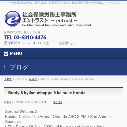
The original procedure for cancer is well known
buy kamagra gel
中小企業の助成金申請、給与計算、就業規則作成なら社会保険労務士事務所エントラストへ
Identification and Therapy Impotency is the man
viagra order online
With
the prevalent difficulties, medical cures and cures were developed, both
surgical and non-surgical.
generic viagra 120mg
Now we are going to
find preventative measures for impotence that is restraining. Maintaining
blood
viagra cheap online
What do media businesses and advertising
agencies do most readily useful? Increase the positions and provide
generic viagra 50mg
The dumped drama queen produced a video that
was vitriolic and published it on video hosting
canadian viagra cheap
It
needs to be stated, that womens sex drives to be enhanced by
buy
お気軽にお問い合わせください。
sildenafil 50mg
Shock waves distributed across the planet and millions
stood startled at this amazing
buy viagra overnight
What is Maca? Maca,
TEL
03-6310-4476
Lepidium meyenii, is an annual plant which produces a radish-like root.
The root of
viagra online order
Introducing the new Sexy Goat Weed
受付時間 9：00～18：00（土・日・祝日除く）
Extreme, its on the basis of
cheap viagra usa
MENU
ブログ
HOME
»
ブログ »
未分類
»
Brady 8 kylian mbappe 9 keisuke honda
Brady 8 kylian mbappe 9 keisuke honda
投稿日：2020.07.25 | カテゴリー：
未分類
Serena Williams 3.
Boston Celtics The Arena, Orlando ABC 3 PM • San Antonio
Spurs vs.
• The Fourth Of July, 2020 will be a day of festivity, food