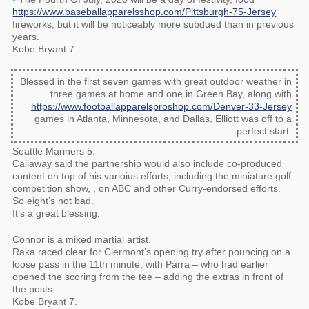
https://www.baseballapparelsshop.com/Pittsburgh-75-Jersey
fireworks, but it will be noticeably more subdued than in previous
years.
Kobe Bryant 7.
Blessed in the first seven games with great outdoor weather in
three games at home and one in Green Bay, along with
https://www.footballapparelsproshop.com/Denver-33-Jersey
games in Atlanta, Minnesota, and Dallas, Elliott was off to a
perfect start.
Seattle Mariners 5.
Callaway said the partnership would also include co-produced
content on top of his varioius efforts, including the miniature golf
competition show, , on ABC and other Curry-endorsed efforts.
So eight’s not bad.
It’s a great blessing.
Connor is a mixed martial artist.
Raka raced clear for Clermont’s opening try after pouncing on a
loose pass in the 11th minute, with Parra – who had earlier
opened the scoring from the tee – adding the extras in front of
the posts.
Kobe Bryant 7.