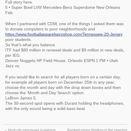
Full story here.
5 • Super Bowl LVIII Mercedes-Benz Superdome New Orleans
Feb.
When I partnered with CDW, one of the things I asked them was
to donate computers to poor neighborhoods and
https://www.footballapparelsproshop.com/Tennessee-20-Jersey
poor students.
So that’s what you balance.
ITF had $80 million in renewal deals and $9 million in new deals,
per IEG.
Denver Nuggets HP Field House, Orlando ESPN 1 PM • Utah
Jazz vs.
If you would like to search for all players born on a certain day,
for example all players born on December 25th in any year,
choose the month and day with the drop down boxes and then
choose the ‘Month and Day Search’ option.
LeBron James 5.
The 30-second spot opens with Durant holding the headphones,
with the only sound being a solid bass beat.
←
Host city vancouver is gaining
Ranked grigor dimitrov in the opening